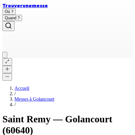
Trouver
une
messe
Où ?
Quand ?
Accueil
/
Messes à
Golancourt
/
Saint Remy
—
Golancourt
(60640)