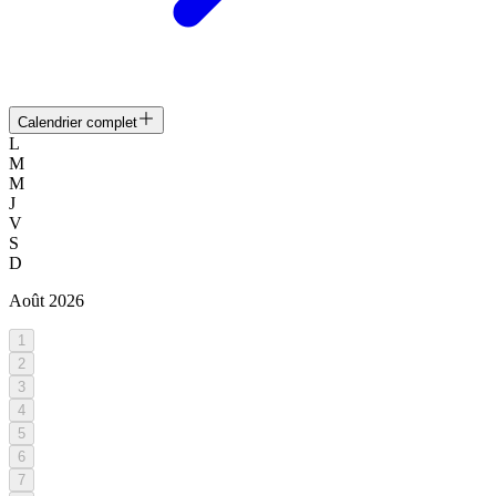
Calendrier complet
L
M
M
J
V
S
D
Août
2026
1
2
3
4
5
6
7