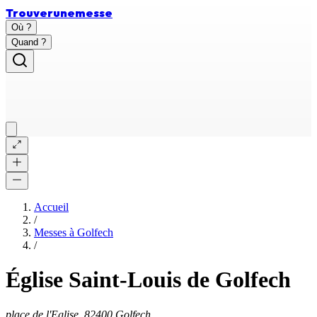
Trouver
une
messe
Où ?
Quand ?
Accueil
/
Messes à
Golfech
/
Église Saint-Louis de Golfech
place de l'Eglise, 82400 Golfech