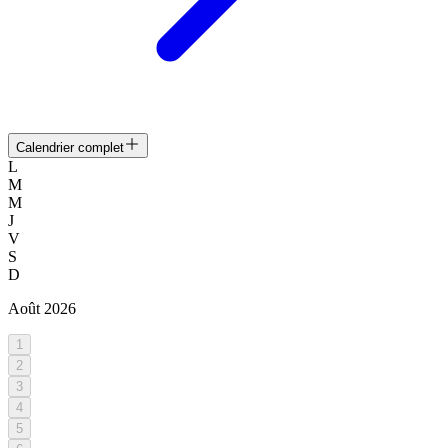
Calendrier complet
L
M
M
J
V
S
D
Août
2026
1
2
3
4
5