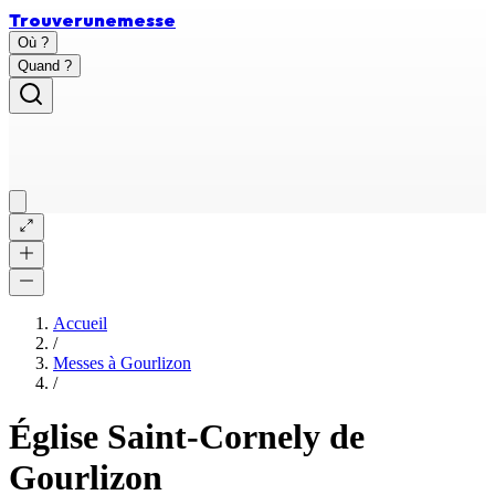
Trouver
une
messe
Où ?
Quand ?
Accueil
/
Messes à
Gourlizon
/
Église Saint-Cornely de
Gourlizon