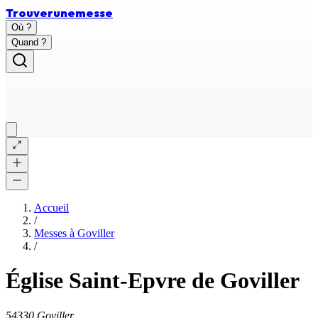
Trouver
une
messe
Où ?
Quand ?
Accueil
/
Messes à
Goviller
/
Église Saint-Epvre de Goviller
54330 Goviller