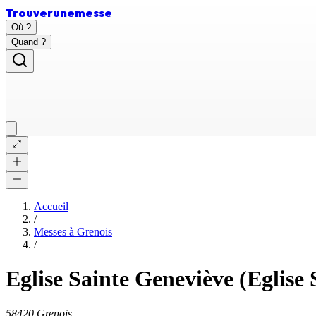
Trouver
une
messe
Où ?
Quand ?
Accueil
/
Messes à
Grenois
/
Eglise Sainte Geneviève (Eglise
58420 Grenois