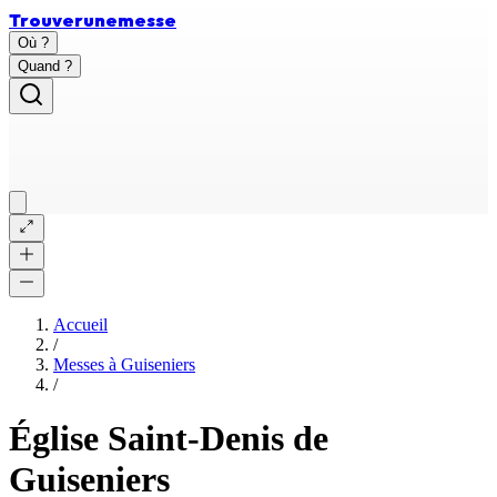
Trouver
une
messe
Où ?
Quand ?
Accueil
/
Messes à
Guiseniers
/
Église Saint-Denis de
Guiseniers