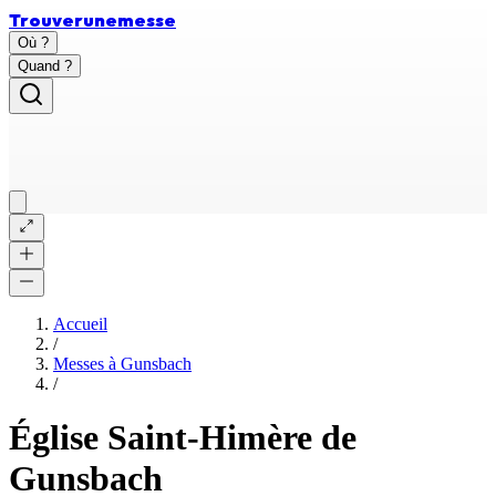
Trouver
une
messe
Où ?
Quand ?
Accueil
/
Messes à
Gunsbach
/
Église Saint-Himère de
Gunsbach