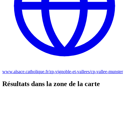
www.alsace.catholique.fr/zp-vignoble-et-vallees/cp-vallee-munster
Résultats dans la zone de la carte