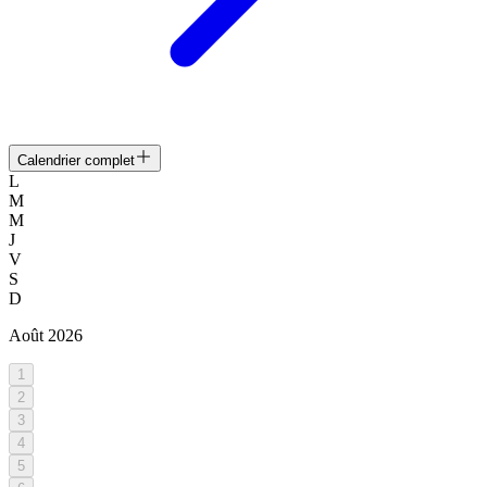
Calendrier complet
L
M
M
J
V
S
D
Août
2026
1
2
3
4
5