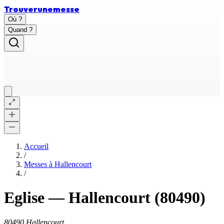
Trouver
une
messe
Où ?
Quand ?
Accueil
/
Messes à
Hallencourt
/
Eglise
—
Hallencourt
(80490)
80490 Hallencourt