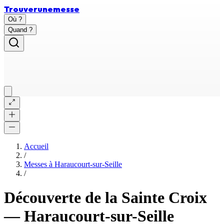
Trouver
une
messe
Où ?
Quand ?
Accueil
/
Messes à
Haraucourt-sur-Seille
/
Découverte de la Sainte Croix
—
Haraucourt-sur-Seille