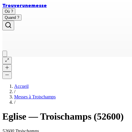
Trouver
une
messe
Où ?
Quand ?
Accueil
/
Messes à
Troischamps
/
Eglise
—
Troischamps
(52600)
52600 Troischamps