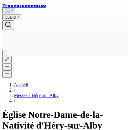
Trouver
une
messe
Où ?
Quand ?
Accueil
/
Messes à
Héry-sur-Alby
/
Église Notre-Dame-de-la-
Nativité d'Héry-sur-Alby