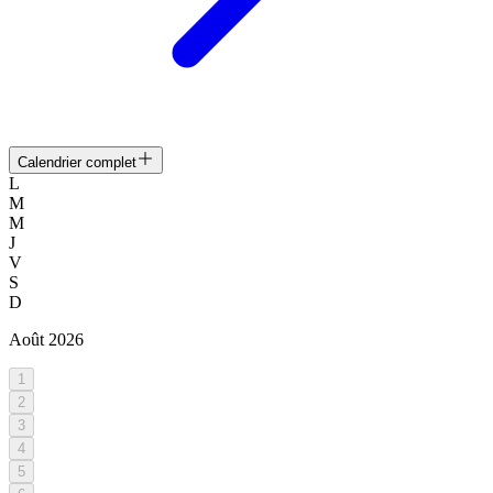
Calendrier complet
L
M
M
J
V
S
D
Août
2026
1
2
3
4
5