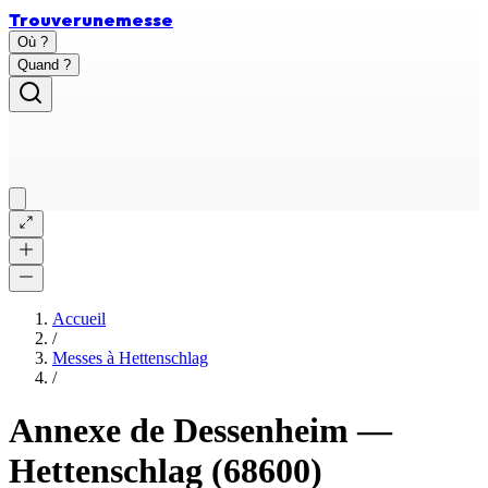
Trouver
une
messe
Où ?
Quand ?
Accueil
/
Messes à
Hettenschlag
/
Annexe de Dessenheim
—
Hettenschlag
(68600)