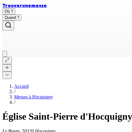
Trouver
une
messe
Où ?
Quand ?
Accueil
/
Messes à
Hocquigny
/
Église Saint-Pierre d'Hocquign
Le Bourg, 50320 Hocquigny