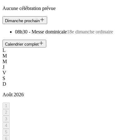
Aucune célébration prévue
Dimanche prochain
08h30
-
Messe dominicale
18e dimanche ordinaire
Calendrier complet
L
M
M
J
V
S
D
Août
2026
1
2
3
4
5
6