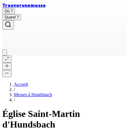
Trouver
une
messe
Où ?
Quand ?
Accueil
/
Messes à
Hundsbach
/
Église Saint-Martin
d'Hundsbach