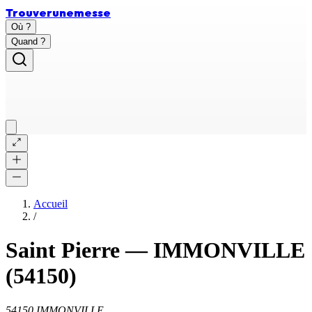
Trouver
une
messe
Où ?
Quand ?
Accueil
/
Saint Pierre
—
IMMONVILLE
(54150)
54150 IMMONVILLE