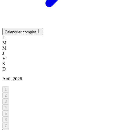
Calendrier complet
L
M
M
J
V
S
D
Août
2026
1
2
3
4
5
6
7