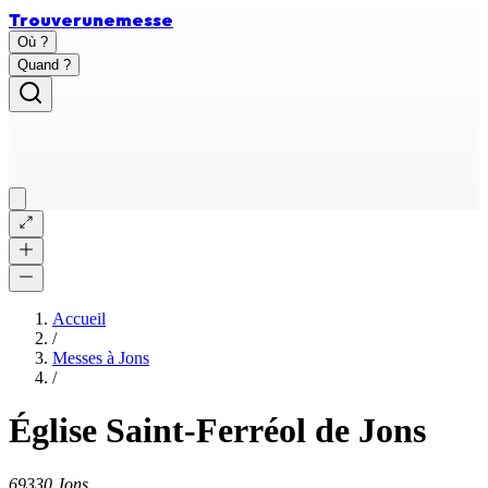
Trouver
une
messe
Où ?
Quand ?
Accueil
/
Messes à
Jons
/
Église Saint-Ferréol de Jons
69330 Jons