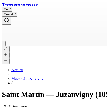
Trouver
une
messe
Où ?
Quand ?
Accueil
/
Messes à
Juzanvigny
/
Saint Martin
—
Juzanvigny
(10
10500 Juzanvigny