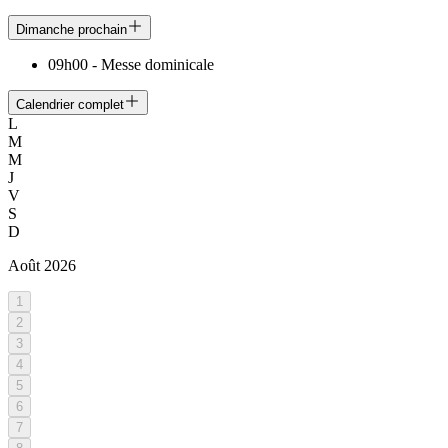
Dimanche prochain
09h00
-
Messe dominicale
Calendrier complet
L
M
M
J
V
S
D
Août
2026
1
2
3
4
5
6
7