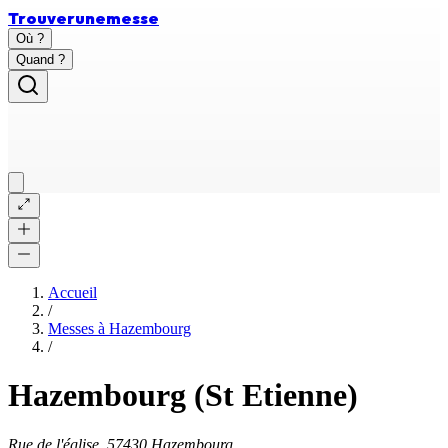
Trouver
une
messe
Où ?
Quand ?
Accueil
/
Messes à
Hazembourg
/
Hazembourg (St Etienne)
Rue de l'église, 57430 Hazembourg