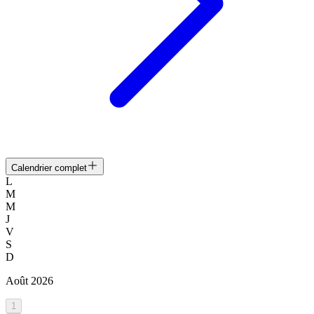
Calendrier complet
L
M
M
J
V
S
D
Août
2026
1