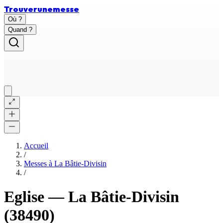
Trouver
une
messe
Où ?
Quand ?
Accueil
/
Messes à
La Bâtie-Divisin
/
Eglise
—
La Bâtie-Divisin
(38490)