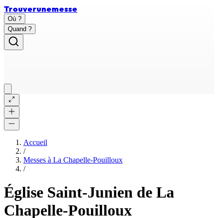
Trouver
une
messe
Où ?
Quand ?
Accueil
/
Messes à
La Chapelle-Pouilloux
/
Église Saint-Junien de La
Chapelle-Pouilloux