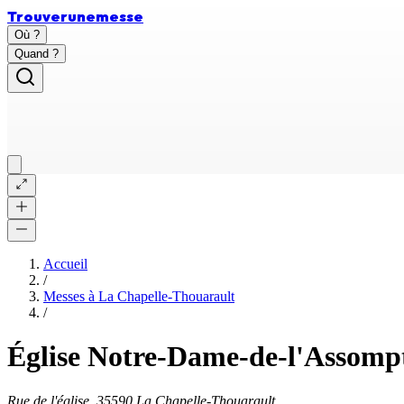
Trouver
une
messe
Où ?
Quand ?
Accueil
/
Messes à
La Chapelle-Thouarault
/
Église Notre-Dame-de-l'Assomp
Rue de l'église, 35590 La Chapelle-Thouarault