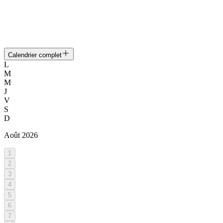
Calendrier complet
L
M
M
J
V
S
D
Août
2026
1
2
3
4
5
6
7