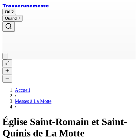
Trouver
une
messe
Où ?
Quand ?
Accueil
/
Messes à
La Motte
/
Église Saint-Romain et Saint-
Quinis de La Motte