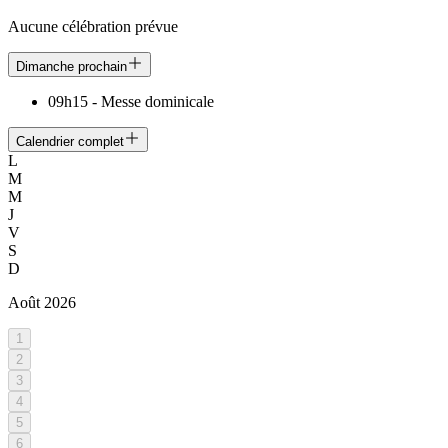
Aucune célébration prévue
Dimanche prochain
09h15
-
Messe dominicale
Calendrier complet
L
M
M
J
V
S
D
Août
2026
1
2
3
4
5
6