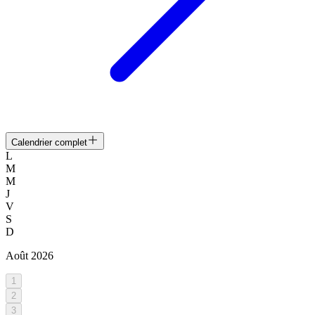
Calendrier complet
L
M
M
J
V
S
D
Août
2026
1
2
3