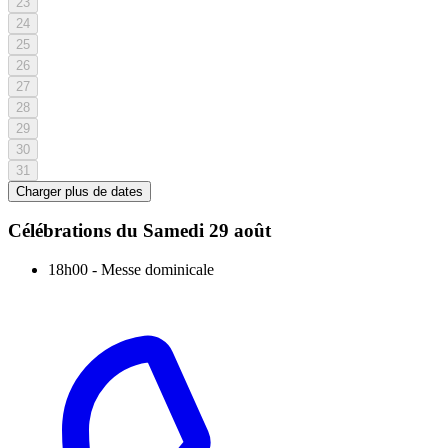
23
24
25
26
27
28
29
30
31
Charger plus de dates
Célébrations du
Samedi 29 août
18h00
-
Messe dominicale