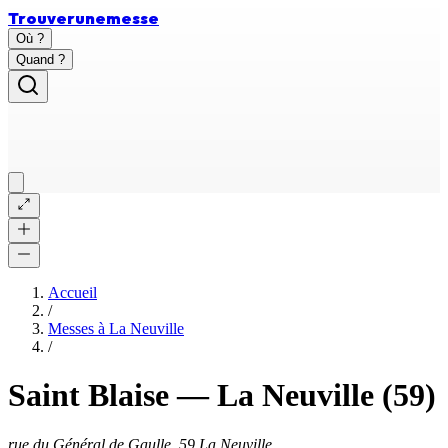
Trouver
une
messe
Où ?
Quand ?
Accueil
/
Messes à
La Neuville
/
Saint Blaise
—
La Neuville
(59)
rue du Général de Gaulle, 59 La Neuville