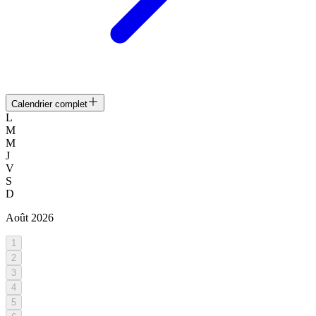
Calendrier complet
L
M
M
J
V
S
D
Août
2026
1
2
3
4
5