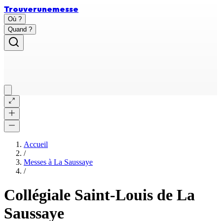
Trouver
une
messe
Où ?
Quand ?
Accueil
/
Messes à
La Saussaye
/
Collégiale Saint-Louis de La
Saussaye