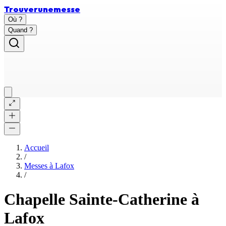
Trouver
une
messe
Où ?
Quand ?
Accueil
/
Messes à
Lafox
/
Chapelle Sainte-Catherine à
Lafox