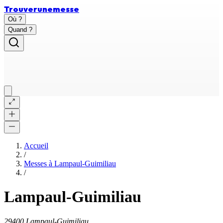
Trouver
une
messe
Où ?
Quand ?
Accueil
/
Messes à
Lampaul-Guimiliau
/
Lampaul-Guimiliau
29400 Lampaul-Guimiliau