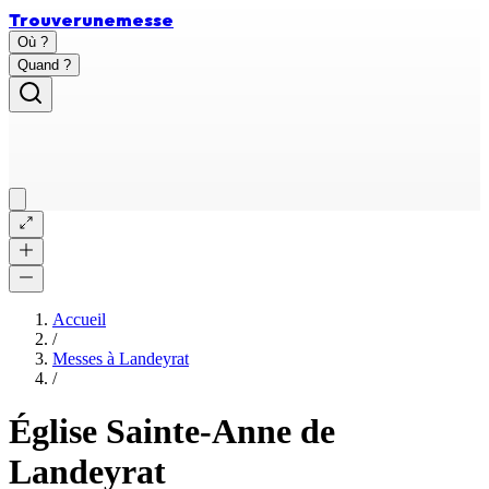
Trouver
une
messe
Où ?
Quand ?
Accueil
/
Messes à
Landeyrat
/
Église Sainte-Anne de
Landeyrat