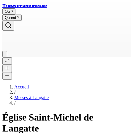
Trouver
une
messe
Où ?
Quand ?
Accueil
/
Messes à
Langatte
/
Église Saint-Michel de
Langatte