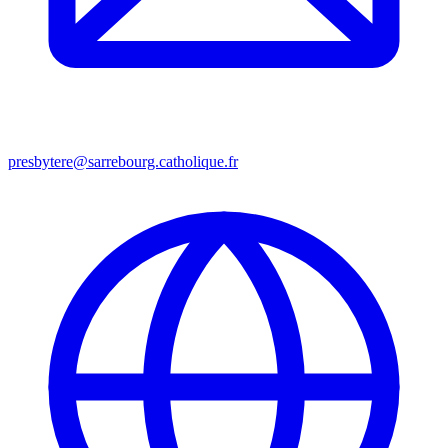
presbytere@sarrebourg.catholique.fr