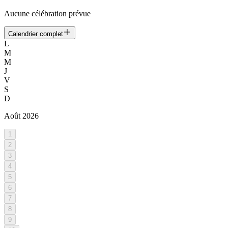
Aucune célébration prévue
Calendrier complet
L
M
M
J
V
S
D
Août
2026
1
2
3
4
5
6
7
8
9