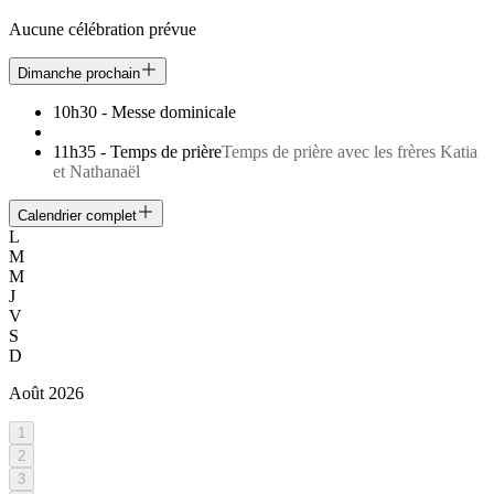
Aucune célébration prévue
Dimanche prochain
10h30
-
Messe dominicale
11h35
-
Temps de prière
Temps de prière avec les frères Katia
et Nathanaël
Calendrier complet
L
M
M
J
V
S
D
Août
2026
1
2
3