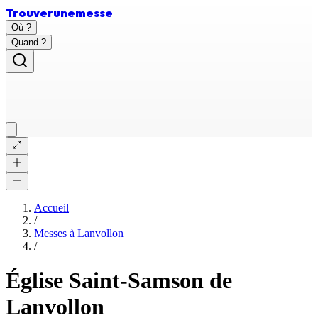
Trouver
une
messe
Où ?
Quand ?
Accueil
/
Messes à
Lanvollon
/
Église Saint-Samson de
Lanvollon