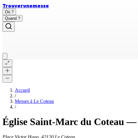
Trouver
une
messe
Où ?
Quand ?
Accueil
/
Messes à
Le Coteau
/
Église Saint-Marc du Coteau
Place Victor Hugo, 42120 Le Coteau