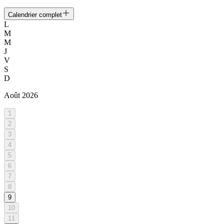
Calendrier complet
L
M
M
J
V
S
D
Août
2026
1
2
3
4
5
6
7
8
9
10
11