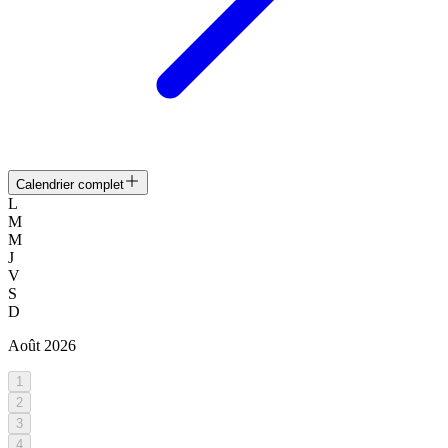
Calendrier complet
L
M
M
J
V
S
D
Août
2026
1
2
3
4