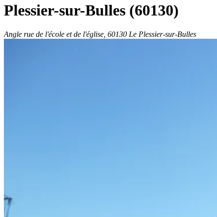
Plessier-sur-Bulles
(60130)
Angle rue de l'école et de l'église, 60130 Le Plessier-sur-Bulles