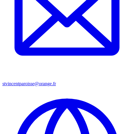
stvincentparoisse@orange.fr