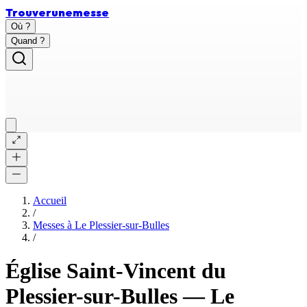
Trouver
une
messe
Où ?
Quand ?
Accueil
/
Messes à
Le Plessier-sur-Bulles
/
Église Saint-Vincent du
Plessier-sur-Bulles
—
Le