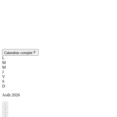
Calendrier complet
L
M
M
J
V
S
D
Août
2026
1
2
3