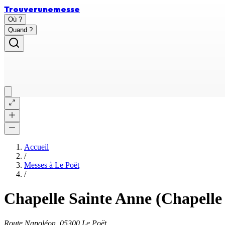
Trouver
une
messe
Où ?
Quand ?
Accueil
/
Messes à
Le Poët
/
Chapelle Sainte Anne (Chapelle 
Route Napoléon, 05300 Le Poët