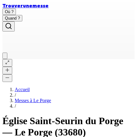
Trouver
une
messe
Où ?
Quand ?
Accueil
/
Messes à
Le Porge
/
Église Saint-Seurin du Porge
—
Le Porge
(33680)