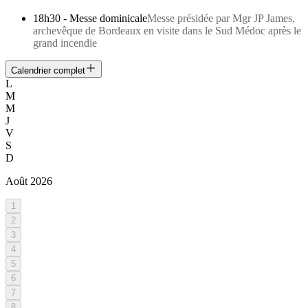
18h30
-
Messe dominicale
Messe présidée par Mgr JP James,
archevêque de Bordeaux en visite dans le Sud Médoc après le
grand incendie
Calendrier complet
L
M
M
J
V
S
D
Août
2026
1
2
3
4
5
6
7
8