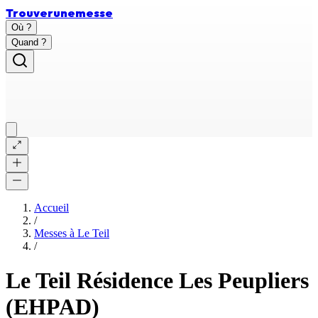
Trouver
une
messe
Où ?
Quand ?
Accueil
/
Messes à
Le Teil
/
Le Teil Résidence Les Peupliers
(EHPAD)