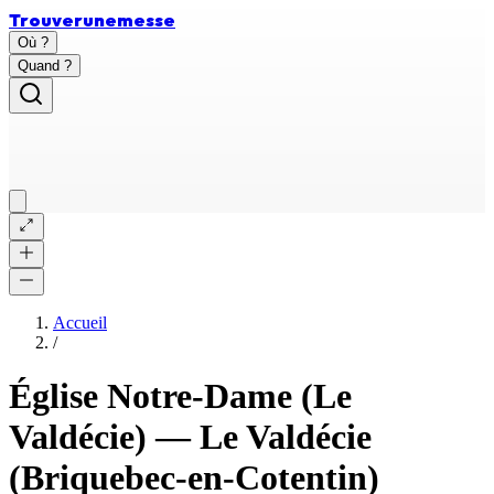
Trouver
une
messe
Où ?
Quand ?
Accueil
/
Église Notre-Dame (Le
Valdécie)
—
Le Valdécie
(Briquebec-en-Cotentin)