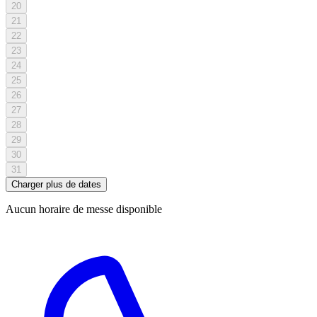
20
21
22
23
24
25
26
27
28
29
30
31
Charger plus de dates
Aucun horaire de messe disponible