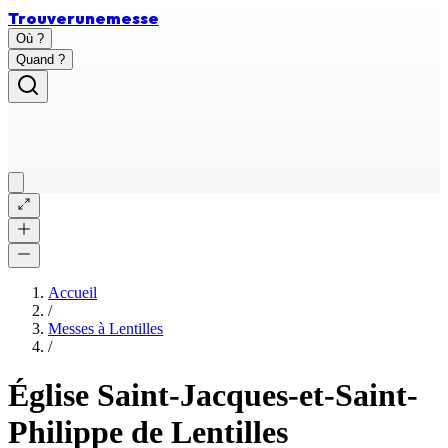
Trouver
une
messe
Où ?
Quand ?
Accueil
/
Messes à
Lentilles
/
Église Saint-Jacques-et-Saint-
Philippe de Lentilles