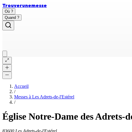
Trouver
une
messe
Où ?
Quand ?
Accueil
/
Messes à
Les Adrets-de-l'Estérel
/
Église Notre-Dame des Adrets-de
83600 Les Adrets-de-l'Estérel