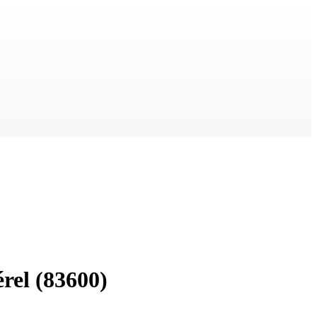
érel
(83600)