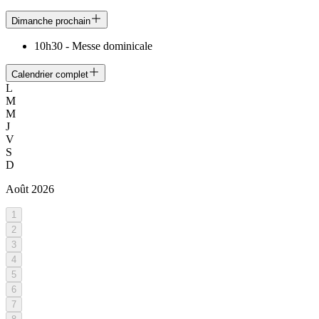
Dimanche prochain
10h30
-
Messe dominicale
Calendrier complet
L
M
M
J
V
S
D
Août
2026
1
2
3
4
5
6
7