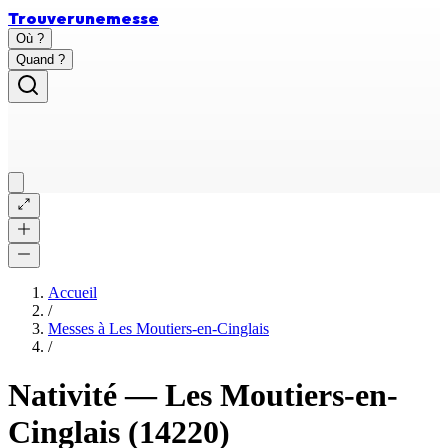
Trouver
une
messe
Où ?
Quand ?
Accueil
/
Messes à
Les Moutiers-en-Cinglais
/
Nativité
—
Les Moutiers-en-
Cinglais
(14220)