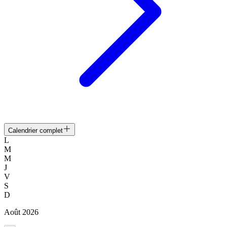
Calendrier complet
L
M
M
J
V
S
D
Août
2026