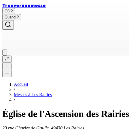
Trouver
une
messe
Où ?
Quand ?
Accueil
/
Messes à
Les Rairies
/
Église de l'Ascension des Rairies
23 rue Charles de Gaulle, 49430 Les Rairies