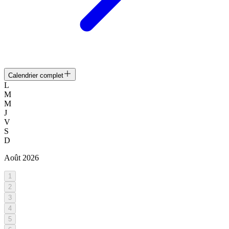
Calendrier complet
L
M
M
J
V
S
D
Août
2026
1
2
3
4
5