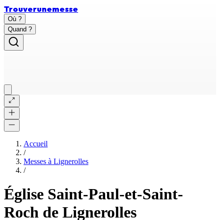
Trouver
une
messe
Où ?
Quand ?
Accueil
/
Messes à
Lignerolles
/
Église Saint-Paul-et-Saint-
Roch de Lignerolles