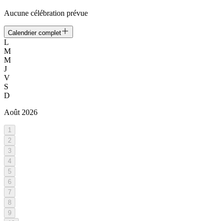
Aucune célébration prévue
Calendrier complet
L
M
M
J
V
S
D
Août
2026
1
2
3
4
5
6
7
8
9