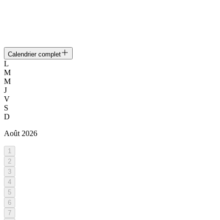
Calendrier complet
L
M
M
J
V
S
D
Août
2026
1
2
3
4
5
6
7