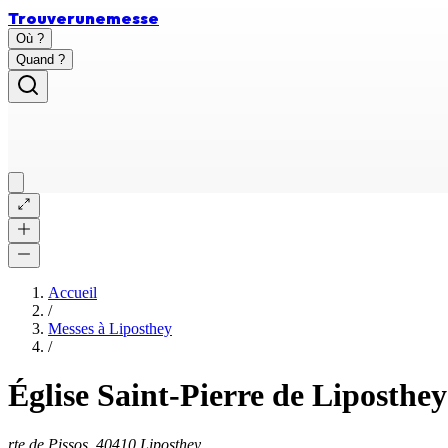
Trouver
une
messe
Où ?
Quand ?
Accueil
/
Messes à
Liposthey
/
Église Saint-Pierre de Liposthey
rte de Pissos, 40410 Liposthey