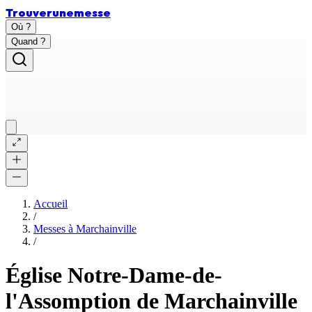
Trouver
une
messe
Où ?
Quand ?
Accueil
/
Messes à
Marchainville
/
Église Notre-Dame-de-
l'Assomption de Marchainville