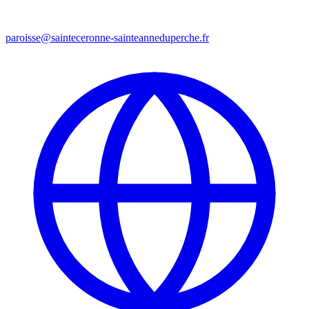
paroisse@sainteceronne-sainteanneduperche.fr