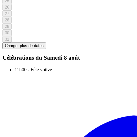
25
26
27
28
29
30
31
Charger plus de dates
Célébrations du
Samedi 8 août
11h00
-
Fête votive