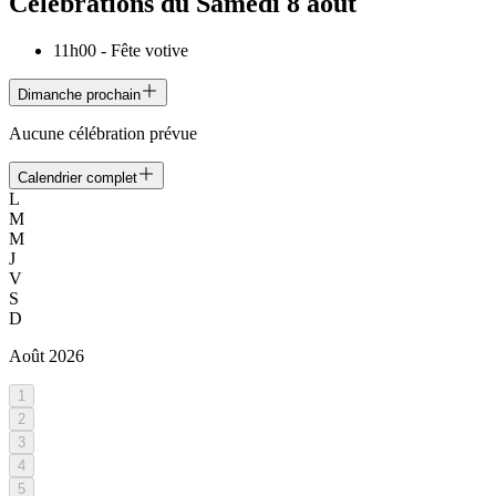
Célébrations du
Samedi 8 août
11h00
-
Fête votive
Dimanche prochain
Aucune célébration prévue
Calendrier complet
L
M
M
J
V
S
D
Août
2026
1
2
3
4
5