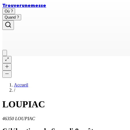
Trouver
une
messe
Où ?
Quand ?
Accueil
/
LOUPIAC
46350 LOUPIAC