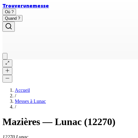
Trouver
une
messe
Où ?
Quand ?
Accueil
/
Messes à
Lunac
/
Mazières
—
Lunac
(12270)
12270 Lunac