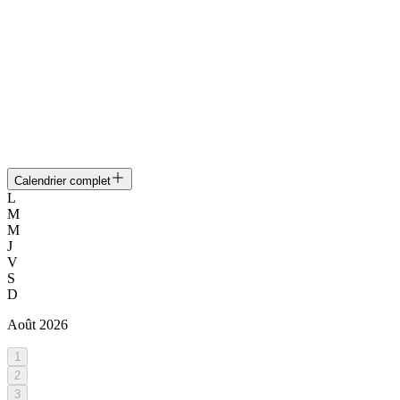
Calendrier complet
L
M
M
J
V
S
D
Août
2026
1
2
3