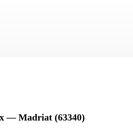
ix
—
Madriat
(63340)