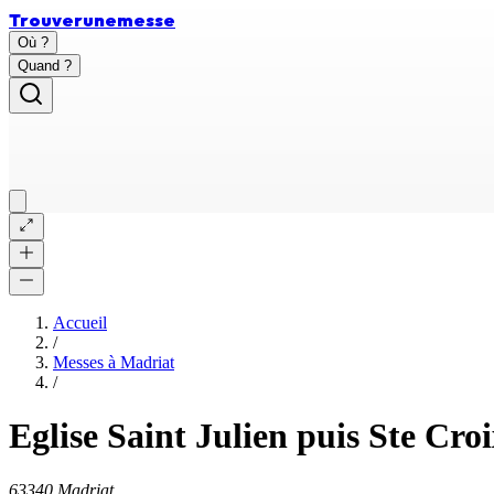
Trouver
une
messe
Où ?
Quand ?
Accueil
/
Messes à
Madriat
/
Eglise Saint Julien puis Ste Cro
63340 Madriat