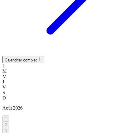
Calendrier complet
L
M
M
J
V
S
D
Août
2026
1
2
3