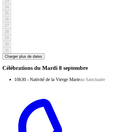
23
24
25
26
27
28
29
30
31
Charger plus de dates
Célébrations du
Mardi 8 septembre
10h30
-
Nativité de la Vierge Marie
au Sanctuaire