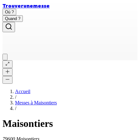
Trouver
une
messe
Où ?
Quand ?
Accueil
/
Messes à
Maisontiers
/
Maisontiers
79600 Maisontiers