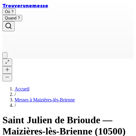
Trouver
une
messe
Où ?
Quand ?
Accueil
/
Messes à
Maizières-lès-Brienne
/
Saint Julien de Brioude
—
Maizières-lès-Brienne
(10500)