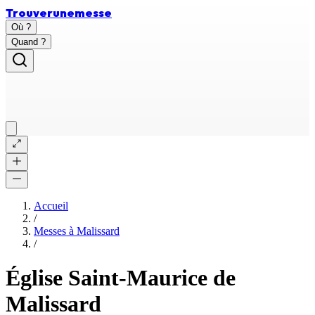
Trouver
une
messe
Où ?
Quand ?
Accueil
/
Messes à
Malissard
/
Église Saint-Maurice de
Malissard