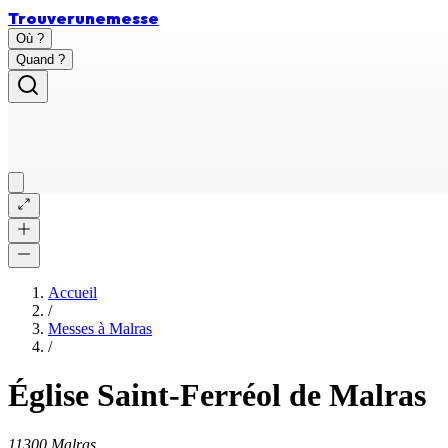
Trouver
une
messe
Où ?
Quand ?
Accueil
/
Messes à
Malras
/
Église Saint-Ferréol de Malras
11300 Malras