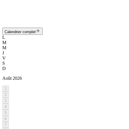
Calendrier complet
L
M
M
J
V
S
D
Août
2026
1
2
3
4
5
6
7